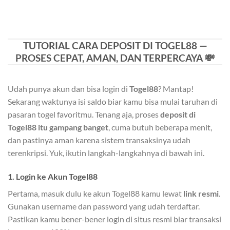
TUTORIAL CARA DEPOSIT DI TOGEL88 —
PROSES CEPAT, AMAN, DAN TERPERCAYA 💸
Udah punya akun dan bisa login di
Togel88
? Mantap!
Sekarang waktunya isi saldo biar kamu bisa mulai taruhan di
pasaran togel favoritmu. Tenang aja, proses
deposit di
Togel88 itu gampang banget
, cuma butuh beberapa menit,
dan pastinya aman karena sistem transaksinya udah
terenkripsi. Yuk, ikutin langkah-langkahnya di bawah ini.
1. Login ke Akun Togel88
Pertama, masuk dulu ke akun Togel88 kamu lewat
link resmi
.
Gunakan username dan password yang udah terdaftar.
Pastikan kamu bener-bener login di situs resmi biar transaksi