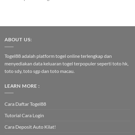
ABOUT US:
Togel88 adalah platform togel online terlengkap dan
menyediakan data keluaran togel terpopuler seperti toto hk,
toto sdy, toto sgp dan toto macau.
LEARN MORE :
Cara Daftar Togel88
Tutorial Cara Login
Cara Deposit Auto Kilat!