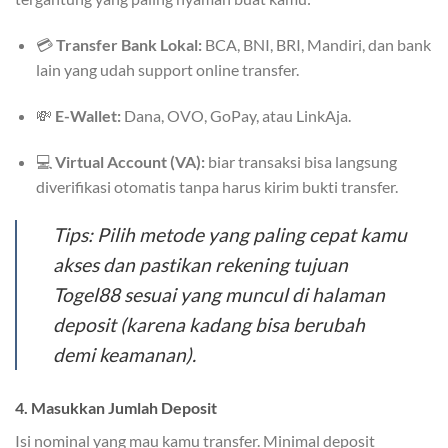
💳
Transfer Bank Lokal:
BCA, BNI, BRI, Mandiri, dan bank
lain yang udah support online transfer.
💸
E-Wallet:
Dana, OVO, GoPay, atau LinkAja.
💻
Virtual Account (VA):
biar transaksi bisa langsung
diverifikasi otomatis tanpa harus kirim bukti transfer.
Tips: Pilih metode yang paling cepat kamu
akses dan pastikan rekening tujuan
Togel88 sesuai yang muncul di halaman
deposit (karena kadang bisa berubah
demi keamanan).
4. Masukkan Jumlah Deposit
Isi nominal yang mau kamu transfer. Minimal deposit